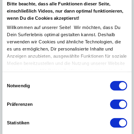
Als IT-Unternehmer kennst Du die
Bitte beachte, dass alle Funktionen dieser Seite,
Herausforderungen beim Verkauf von
einschließlich Videos, nur dann optimal funktionieren,
Serviceverträgen und IT-Flatrates nur zu gut. Doch
wenn Du die Cookies akzeptierst!
jetzt gibt es eine einfache Lösung, um diese Hürden
zu überwinden. In meinem kostenlosen Video teile
Willkommen auf unserer Seite! Wir möchten, dass Du
ich exklusiv mit Dir, wie Du Deine
Managed
Dein Surferlebnis optimal gestalten kannst. Deshalb
Services spielend leicht von einer einzigen DIN
verwenden wir Cookies und ähnliche Technologien, die
A4-Seite aus verkaufen
kannst. Schluss mit
es uns ermöglichen, Dir personalisierte Inhalte und
langwierigen, mehrseitigen Angeboten aus dem
Anzeigen anzubieten, ausgewählte Funktionen für soziale
ERP-System und mühsamen
Medien bereitzustellen und die Nutzung unserer Website
Verkaufsgesprächen! Unsere bewährten
zu analysieren. Mit Deiner Zustimmung nutzen wir auch
Vertragswerke und AGB für Managed Services
Standortdaten und Geräteeigenschaften für
ermöglichen es Dir,
Dein Angebot zu
Einwilligungsauswahl
personalisierte Anzeigen und Inhalte. Du kannst Deine
Notwendig
standardisieren und rechtssicher zu gestalten
.
Einwilligung jederzeit widerrufen oder ablehnen. Weitere
Dabei unterstützen Dich unsere Lösungsflyer, die
alles beinhalten, was Du für einen erfolgreichen
Informationen findest Du in
Präferenzen
Vertragsverkauf benötigst.
unserer
Datenschutzerklärung
.
Zum Video
Statistiken