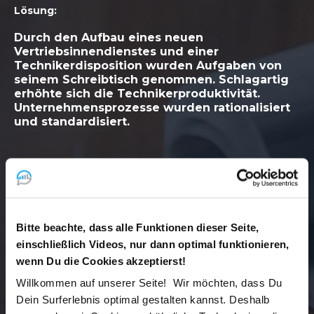
Lösung:
Durch den Aufbau eines neuen
Vertriebsinnendienstes und einer
Technikerdisposition wurden Aufgaben von
seinem Schreibtisch genommen. Schlagartig
erhöhte sich die Technikerproduktivität.
Unternehmensprozesse wurden rationalisiert
und standardisiert.
Ergebnis:
Heute genießt Christoph sein Leben wieder,
Bitte beachte, dass alle Funktionen dieser Seite,
sowohl beruflich wie auch privat.
einschließlich Videos, nur dann optimal funktionieren,
Betriebsklima und Mitarbeiterzufriedenheit
wenn Du die Cookies akzeptierst!
haben sich deutlich verbessert, weil das
Unternehmen nun strukturierter und besser
Willkommen auf unserer Seite! Wir möchten, dass Du
organisiert arbeitet.
Dein Surferlebnis optimal gestalten kannst. Deshalb