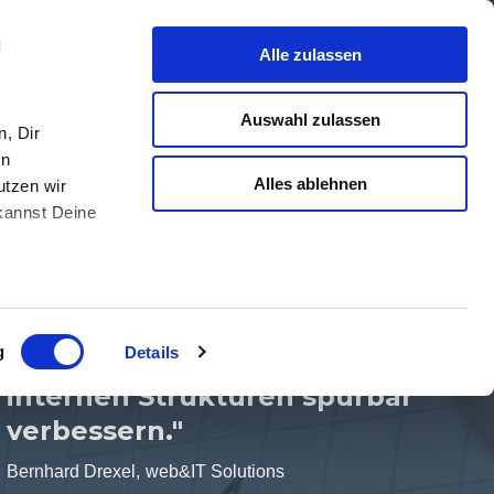
l
Alle zulassen
um
– für bessere
Auswahl zulassen
, Dir
Lösungen
."
en
Alles ablehnen
utzen wir
 kannst Deine
"Durch das Coaching mit Mike
konnten wir individuelle
Ansätze bündeln, klare
g
Details
Prozesse schaffen und unsere
internen Strukturen spürbar
verbessern."
Bernhard Drexel,
web&IT Solutions