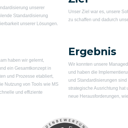
ndardisierung unserer
Unser Ziel war es, unsere So
ehlende Standardisierung
zu schaffen und dadurch unser
lierbarkeit unserer Lösungen.
Ergebnis
m haben wir gelernt,
Wir konnten unsere Managed-
 und ein Gesamtkonzept in
und haben die Implementierun
en und Prozesse etabliert,
und Standardisierungen sind 
 Die Nutzung von Tools wie MS
strategische Ausrichtung hat
hnelle und effiziente
neue Herausforderungen, wie