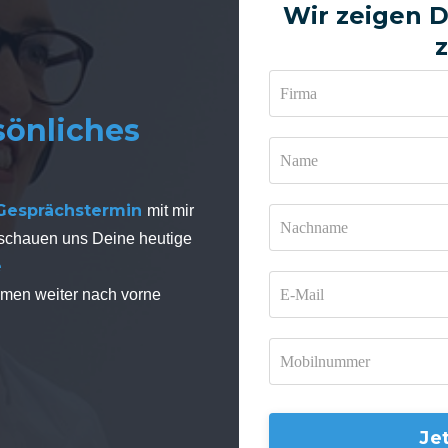
Wir zeigen 
sönliches
 Gesprächstermin
mit mir
 schauen uns Deine heutige
e
hmen weiter nach vorne
Je