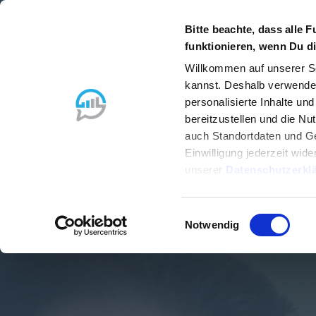
Bitte beachte, dass alle F
funktionieren, wenn Du di
"
Standardisier
Willkommen auf unserer Se
kannst. Deshalb verwenden
Prozess
personalisierte Inhalte un
bereitzustellen und die N
auch Standortdaten und Ge
Einwilligung jederzeit wid
unserer
Datenschutzerkl
Einwilligungsauswahl
Notwendig