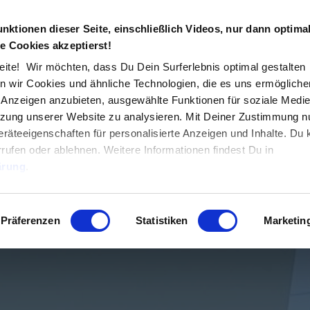
unktionen dieser Seite, einschließlich Videos, nur dann optima
e Cookies akzeptierst!
ung
schafft
Freira
ite! Wir möchten, dass Du Dein Surferlebnis optimal gestalten
 wir Cookies und ähnliche Technologien, die es uns ermöglichen
e und
innovative 
d Anzeigen anzubieten, ausgewählte Funktionen für soziale Medi
utzung unserer Website zu analysieren. Mit Deiner Zustimmung n
räteeigenschaften für personalisierte Anzeigen und Inhalte. Du
errufen oder ablehnen. Weitere Informationen findest Du in
ärung
.
Präferenzen
Statistiken
Marketin