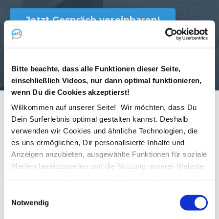
Jetzt Gespräch vereinbaren!
Video spielt nicht ab? Bitte alle Cookies
annehmen!
Bitte beachte, dass alle Funktionen dieser Seite,
einschließlich Videos, nur dann optimal funktionieren,
wenn Du die Cookies akzeptierst!
Willkommen auf unserer Seite! Wir möchten, dass Du
Dein Surferlebnis optimal gestalten kannst. Deshalb
Problem
verwenden wir Cookies und ähnliche Technologien, die
es uns ermöglichen, Dir personalisierte Inhalte und
Managed Services wurden vernachlässigt, es fehlte an
Anzeigen anzubieten, ausgewählte Funktionen für soziale
Standardisierung, und Abläufe waren nicht definiert. Zudem lag
Medien bereitzustellen und die Nutzung unserer Website
der Fokus auf großen Projekten, während Managed Services
zu analysieren. Mit Deiner Zustimmung nutzen wir auch
kaum Beachtung fanden.
Standortdaten und Geräteeigenschaften für
Einwilligungsauswahl
personalisierte Anzeigen und Inhalte. Du kannst Deine
Notwendig
Ziel
Einwilligung jederzeit widerrufen oder ablehnen. Weitere