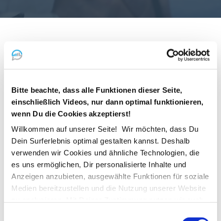
Problem
Die Branche ist im Umbruch – durch KI, Digitalisierung und den
Wechsel zum MSP-Modell. Genau hier liegt die
Bitte beachte, dass alle Funktionen dieser Seite,
Herausforderung für klassische Systemhäuser.
einschließlich Videos, nur dann optimal funktionieren,
wenn Du die Cookies akzeptierst!
Ziel
Willkommen auf unserer Seite! Wir möchten, dass Du
Dein Surferlebnis optimal gestalten kannst. Deshalb
Markus will sein Unternehmen für die Zukunft optimal aufstellen
verwenden wir Cookies und ähnliche Technologien, die
und das Beste aus der Entwicklung herausholen.
es uns ermöglichen, Dir personalisierte Inhalte und
Anzeigen anzubieten, ausgewählte Funktionen für soziale
Medien bereitzustellen und die Nutzung unserer Website
Lösung
zu analysieren. Mit Deiner Zustimmung nutzen wir auch
Standortdaten und Geräteeigenschaften für
Einwilligungsauswahl
Veranstaltungen wie der Strategie- und Netzwerktag liefern